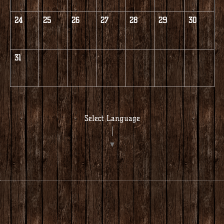
24
25
26
27
28
29
30
31
Select Language
▼